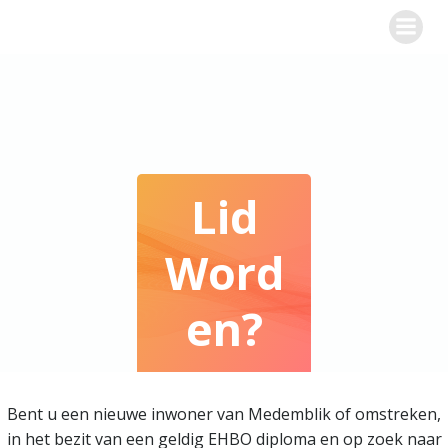
Naar
de
inhoud
springen
Lid
Word
En?
Bent u een nieuwe inwoner van Medemblik of omstreken,
in het bezit van een geldig EHBO diploma en op zoek naar